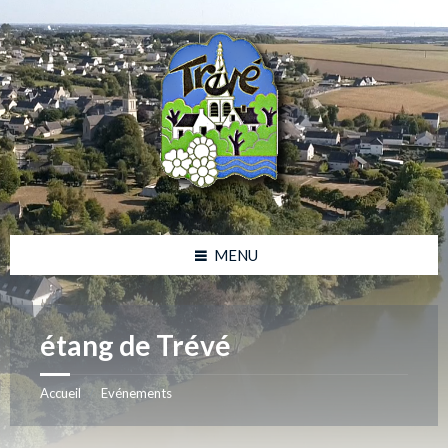
Skip
Skip
Skip
to
to
to
content
left
footer
sidebar
MENU
étang de Trévé
Accueil
Evénements
/