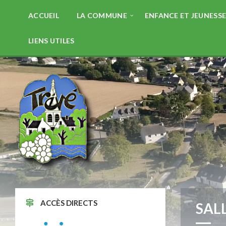
Skip
Skip
Skip
to
to
to
ACCUEIL
LA COMMUNE
ENFANCE ET JEUNESS
content
left
footer
sidebar
LIENS UTILES
ACCÈS DIRECTS
SAL