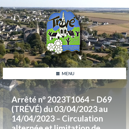
Skip
Skip
Skip
Skip
to
to
to
to
content
left
right
footer
sidebar
sidebar
MENU
Arrêté n° 2023T1064 – D69
(TRÉVÉ) du 03/04/2023 au
14/04/2023 – Circulation
alternée et limitation de