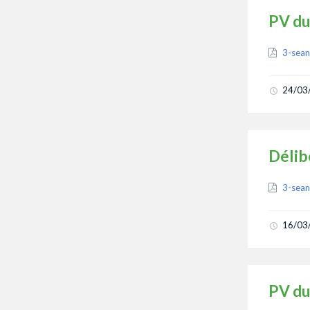
PV du
Attach
3-sea
24/03
Délib
Attach
3-sea
16/03
PV du