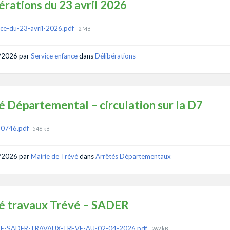
érations du 23 avril 2026
ments
File
ce-du-23-avril-2026.pdf
2 MB
size:
/2026
par
Service enfance
dans
Délibérations
é Départemental – circulation sur la D7
ments
File
0746.pdf
546 kB
size:
/2026
par
Mairie de Trévé
dans
Arrêtés Départementaux
é travaux Trévé – SADER
ments
File
E-SADER-TRAVAUX-TREVE-AU-02-04-2026.pdf
262 kB