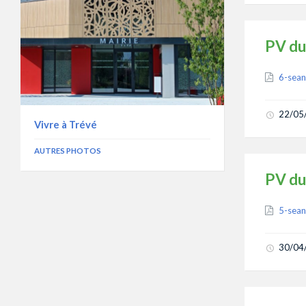
PV du
Attach
6-sean
22/05
Vivre à Trévé
AUTRES PHOTOS
PV du
Attach
5-sea
30/04