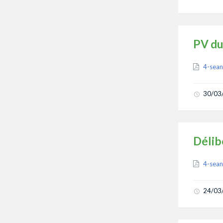
PV du
Attach
4-sea
30/03
Délib
Attach
4-sea
24/03