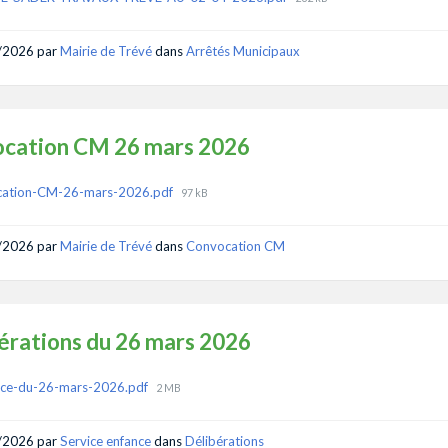
size:
/2026
par
Mairie de Trévé
dans
Arrêtés Municipaux
cation CM 26 mars 2026
ments
File
cation-CM-26-mars-2026.pdf
97 kB
size:
/2026
par
Mairie de Trévé
dans
Convocation CM
érations du 26 mars 2026
ments
File
nce-du-26-mars-2026.pdf
2 MB
size:
/2026
par
Service enfance
dans
Délibérations