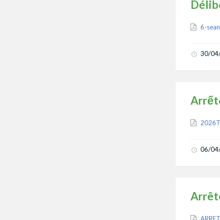
Délib
Attach
6-sean
30/04
Arrết
Attach
2026T
06/04
Arrêt
Attach
ARRET