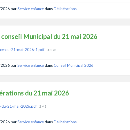
/2026
par
Service enfance
dans
Délibérations
 conseil Municipal du 21 mai 2026
ments
File
nce-du-21-mai-2026-1.pdf
302 kB
size:
/2026
par
Service enfance
dans
Conseil Municipal 2026
érations du 21 mai 2026
ments
File
e-du-21-mai-2026.pdf
2 MB
size:
/2026
par
Service enfance
dans
Délibérations