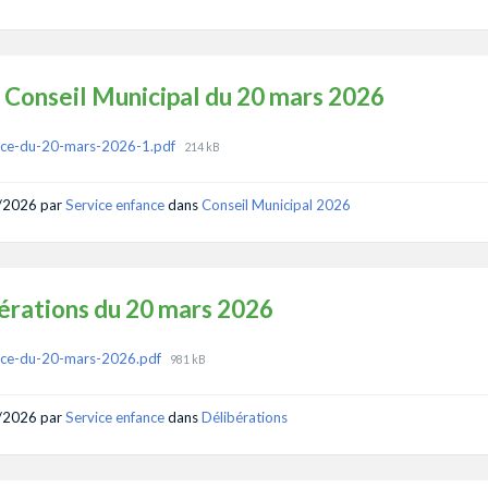
 Conseil Municipal du 20 mars 2026
ments
File
nce-du-20-mars-2026-1.pdf
214 kB
size:
/2026
par
Service enfance
dans
Conseil Municipal 2026
érations du 20 mars 2026
ments
File
nce-du-20-mars-2026.pdf
981 kB
size:
/2026
par
Service enfance
dans
Délibérations