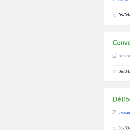
06/04
Convo
Attach
convo
06/04
Délib
Attach
5-sea
31/03