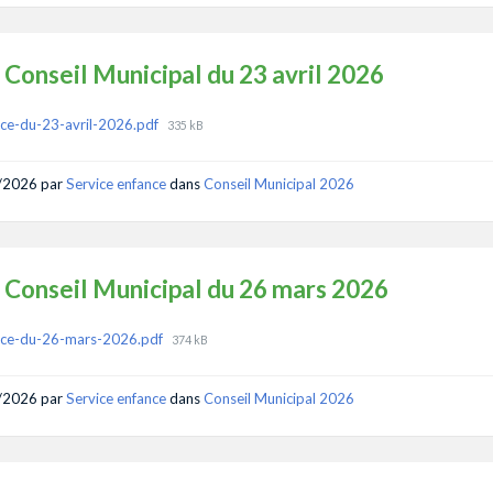
 Conseil Municipal du 23 avril 2026
ments
File
ce-du-23-avril-2026.pdf
335 kB
size:
/2026
par
Service enfance
dans
Conseil Municipal 2026
 Conseil Municipal du 26 mars 2026
ments
File
nce-du-26-mars-2026.pdf
374 kB
size:
/2026
par
Service enfance
dans
Conseil Municipal 2026