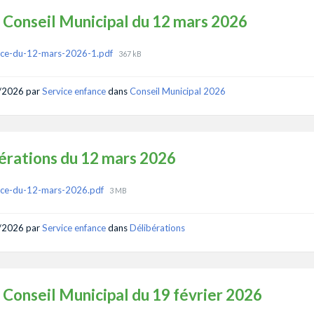
 Conseil Municipal du 12 mars 2026
ments
File
nce-du-12-mars-2026-1.pdf
367 kB
size:
/2026
par
Service enfance
dans
Conseil Municipal 2026
érations du 12 mars 2026
ments
File
nce-du-12-mars-2026.pdf
3 MB
size:
/2026
par
Service enfance
dans
Délibérations
 Conseil Municipal du 19 février 2026