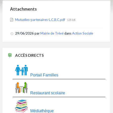
Attachments
File
Mutuelles-partenaires-L.C.B.C.pdf
135 kB
size:
29/06/2026
par
Mairie de Trévé
dans
Action Sociale
ACCÈS DIRECTS
Portail Familles
Restaurant scolaire
Médiathèque