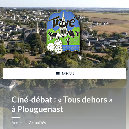
Skip
Skip
Skip
Skip
to
to
to
to
content
left
right
footer
sidebar
sidebar
MENU
Ciné-débat : « Tous dehors »
à Plouguenast
Accueil
Actualités
/