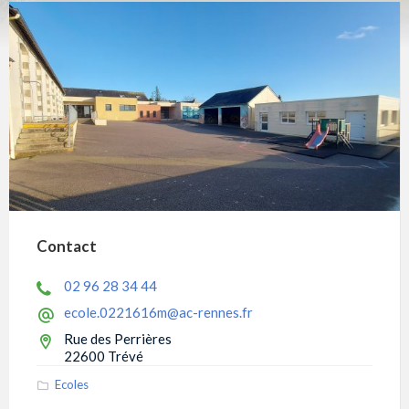
Contact
02 96 28 34 44
ecole.0221616m@ac-rennes.fr
Rue des Perrières
22600 Trévé
Ecoles