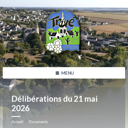
Skip
Skip
Skip
Skip
to
to
to
to
content
left
right
footer
sidebar
sidebar
MENU
Délibérations du 21 mai
2026
Accueil
Documents
/