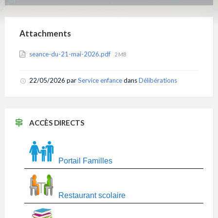
Attachments
File
seance-du-21-mai-2026.pdf
2 MB
size:
22/05/2026
par
Service enfance
dans
Délibérations
ACCÈS DIRECTS
Portail Familles
Restaurant scolaire