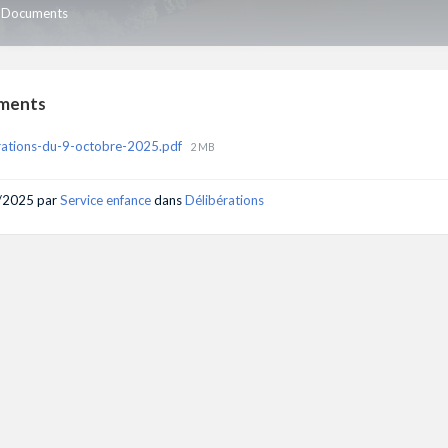
Documents
ments
File
rations-du-9-octobre-2025.pdf
2 MB
size:
/2025
par
Service enfance
dans
Délibérations