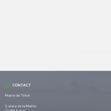
CONTACT
Mairie de Trévé
1, place de la Mairie
22600 Trévé