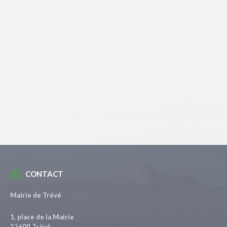
CONTACT
Mairie de Trévé
1, place de la Mairie
22600 Trévé