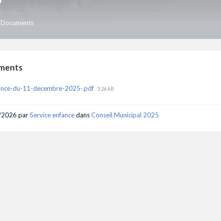
Documents
ments
File
ance-du-11-decembre-2025-.pdf
526 kB
size:
/2026
par
Service enfance
dans
Conseil Municipal 2025