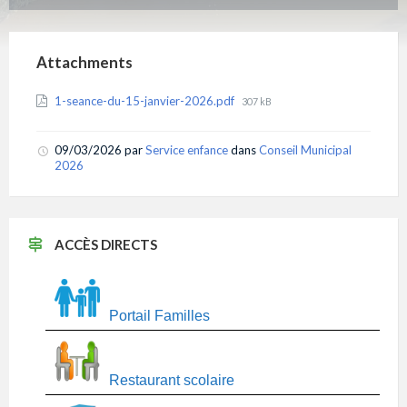
Attachments
File
1-seance-du-15-janvier-2026.pdf
307 kB
size:
09/03/2026
par
Service enfance
dans
Conseil Municipal
2026
ACCÈS DIRECTS
Portail Familles
Restaurant scolaire