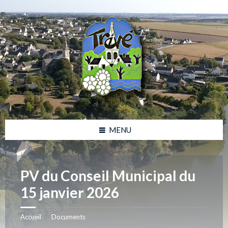
Skip
Skip
Skip
Skip
to
to
to
to
content
left
right
footer
sidebar
sidebar
MENU
PV du Conseil Municipal du
15 janvier 2026
Accueil
Documents
/