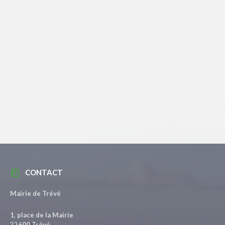
CONTACT
Mairie de Trévé
1, place de la Mairie
22600 Trévé