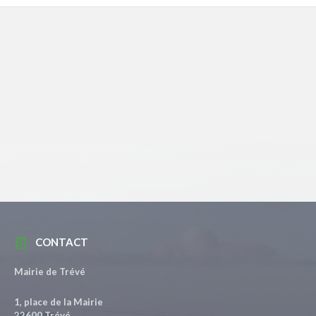
CONTACT
Mairie de Trévé
1, place de la Mairie
22600 Trévé