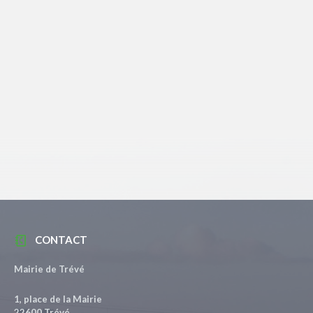
CONTACT
Mairie de Trévé
1, place de la Mairie
22600 Trévé