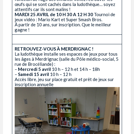
œufs qui se sont cachés dans la ludothèque… soyez
attentifs car ils sont malins !
MARDI 25 AVRIL de 10 H 30 A 12 H 30
Tournoi de
jeux vidéo : Mario Kart et Super Smash Bros.
À partir de 10 ans, sur inscription. Que le meilleur
gagne !
RETROUVEZ-VOUS À MERDRIGNAC !
­
La ludothèque installe ses espaces de jeux pour tous
les âges à Merdrignac (salle du Pôle médico-social, 5
rue de Brocéliande) :
–
Mercredi 5 avril
10 h – 12 h et 14 h – 18h
–
Samedi 15 avril
10 h – 12 h
Accès libre, jeu sur place gratuit et prêt de jeux sur
inscription annuelle ­ ­