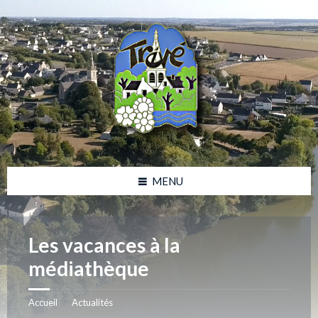
Skip
Skip
Skip
Skip
to
to
to
to
content
left
right
footer
sidebar
sidebar
MENU
Les vacances à la
médiathèque
Accueil
Actualités
/