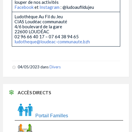
louper de nos activités
Facebook
et
Instagram
: @ludoaufildujeu
Ludothèque Au Fil du Jeu
CIAS Loudéac communauté
4/6 boulevard de la gare
22600 LOUDÉAC
02 96 66 40 17 – 07 64 38 94 65
ludotheque@loudeac-communaute.bzh
­
­
04/05/2023
dans
Divers
ACCÈS DIRECTS
Portail Familles