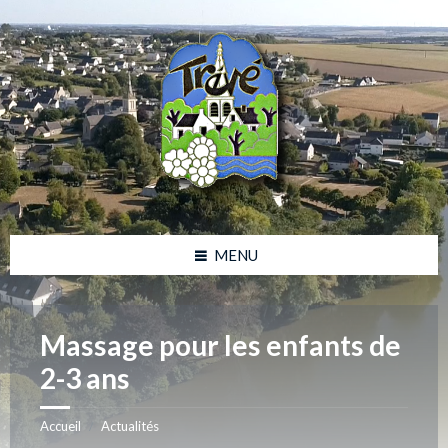
Skip
Skip
Skip
Skip
to
to
to
to
content
left
right
footer
sidebar
sidebar
MENU
Massage pour les enfants de
2-3 ans
Accueil
Actualités
/