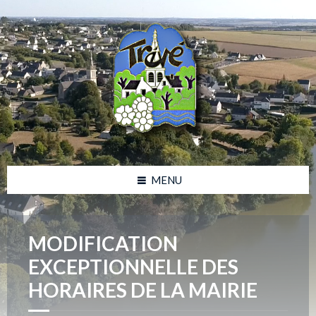
Skip
Skip
Skip
Skip
to
to
to
to
content
left
right
footer
sidebar
sidebar
MENU
MODIFICATION
EXCEPTIONNELLE DES
HORAIRES DE LA MAIRIE