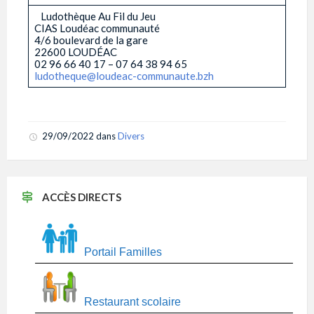
­ ­ ­ Ludothèque Au Fil du Jeu
CIAS Loudéac communauté
4/6 boulevard de la gare
22600 LOUDÉAC
02 96 66 40 17 – 07 64 38 94 65
ludotheque@loudeac-communaute.bzh
­ ­ ­ ­ ­ ­
­ ­ ­ ­ ­
­ ­ ­ ­ ­
­ ­ ­ ­ ­ ­
29/09/2022
dans
Divers
ACCÈS DIRECTS
Portail Familles
Restaurant scolaire