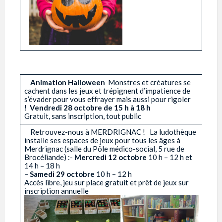
­ ­ ­
­ ­ ­ ­
Animation Halloween
­ Monstres et créatures se
cachent dans les jeux et trépignent d’impatience de
s’évader pour vous effrayer mais aussi pour rigoler
!
Vendredi 28 octobre de 15 h à 18 h
Gratuit, sans inscription, tout public ­ ­ ­
­ ­ ­ ­ Retrouvez-nous à MERDRIGNAC ! ­ ­ La ludothèque
installe ses espaces de jeux pour tous les âges à
Merdrignac (salle du Pôle médico-social, 5 rue de
Brocéliande) :-
Mercredi 12 octobre
10 h – 12 h et
14 h – 18 h
–
Samedi 29 octobre
10 h – 12 h
Accès libre, jeu sur place gratuit et prêt de jeux sur
inscription annuelle ­ ­ ­ ­ ­