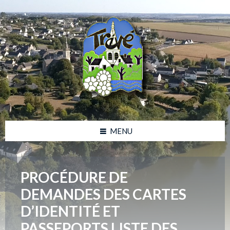
Skip
Skip
Skip
Skip
to
to
to
to
content
left
right
footer
sidebar
sidebar
MENU
PROCÉDURE DE
DEMANDES DES CARTES
D’IDENTITÉ ET
PASSEPORTS LISTE DES