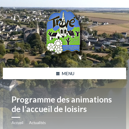
Skip
Skip
Skip
Skip
to
to
to
to
content
left
right
footer
sidebar
sidebar
MENU
Programme des animations
de l’accueil de loisirs
Accueil
Actualités
/