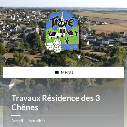
Skip
Skip
Skip
Skip
to
to
to
to
content
left
right
footer
sidebar
sidebar
MENU
Travaux Résidence des 3
Chênes
Accueil
Actualités
/