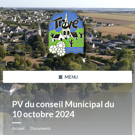
Skip
Skip
Skip
Skip
to
to
to
to
content
left
right
footer
sidebar
sidebar
MENU
PV du conseil Municipal du
10 octobre 2024
Accueil
Documents
/