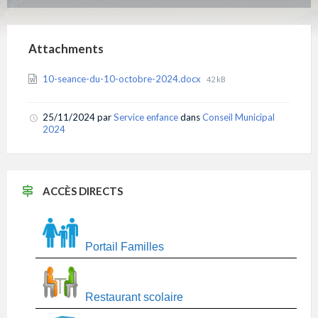
Attachments
File
10-seance-du-10-octobre-2024.docx
42 kB
size:
25/11/2024
par
Service enfance
dans
Conseil Municipal
2024
ACCÈS DIRECTS
Portail Familles
Restaurant scolaire