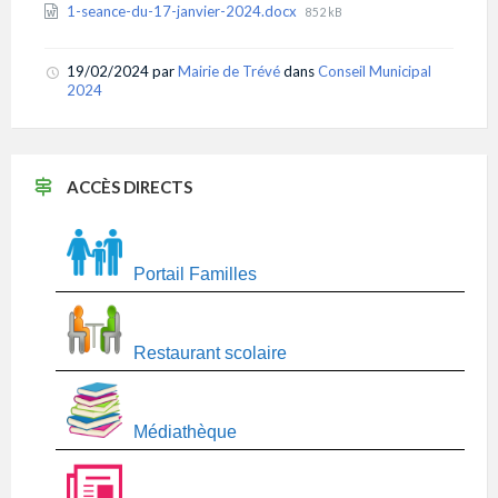
Attachments
File
1-seance-du-17-janvier-2024.docx
852 kB
size:
19/02/2024
par
Mairie de Trévé
dans
Conseil Municipal
2024
ACCÈS DIRECTS
Portail Familles
Restaurant scolaire
Médiathèque