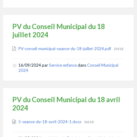
PV du Conseil Municipal du 18
juillet 2024
Attachments
File
PV-conseil-municipal-seance-du-18-juillet-2024.pdf
294 kB
size:
16/09/2024
par
Service enfance
dans
Conseil Municipal
2024
PV du Conseil Municipal du 18 avril
2024
Attachments
File
5-seance-du-18-avril-2024-1.docx
346 kB
size: