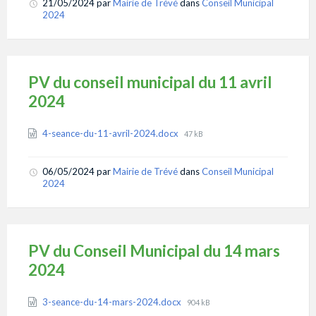
21/05/2024
par
Mairie de Trévé
dans
Conseil Municipal
2024
PV du conseil municipal du 11 avril
2024
Attachments
File
4-seance-du-11-avril-2024.docx
47 kB
size:
06/05/2024
par
Mairie de Trévé
dans
Conseil Municipal
2024
PV du Conseil Municipal du 14 mars
2024
Attachments
File
3-seance-du-14-mars-2024.docx
904 kB
size: