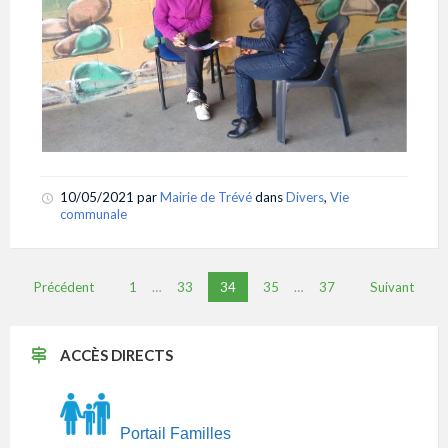
10/05/2021
par
Mairie de Trévé
dans
Divers
,
Vie
communale
Pagination
Précédent
1
…
33
34
35
…
37
Suivant
des
publications
ACCÈS DIRECTS
Portail Familles