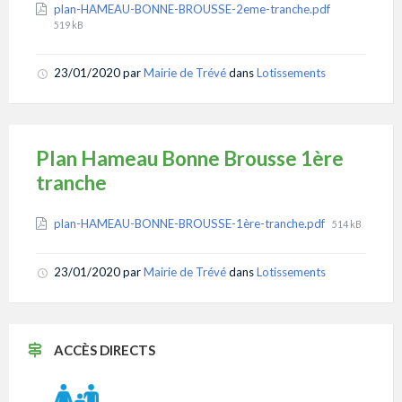
Attachments
File
plan-HAMEAU-BONNE-BROUSSE-2eme-tranche.pdf
size:
519 kB
23/01/2020
par
Mairie de Trévé
dans
Lotissements
Plan Hameau Bonne Brousse 1ère
tranche
Attachments
File
plan-HAMEAU-BONNE-BROUSSE-1ère-tranche.pdf
514 kB
size:
23/01/2020
par
Mairie de Trévé
dans
Lotissements
ACCÈS DIRECTS