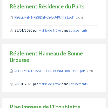
Règlement Résidence du Puits
Attachments
File
REGLEMENT-RESIDENCE-DU-PUITS1.pdf
200 kB
size:
23/01/2020
par
Mairie de Trévé
dans
Lotissements
Réglement Hameau de Bonne
Brousse
Attachments
File
REGLEMENT-HAMEAU-DE-BONNE-BROUSSE.pdf
2 MB
size:
23/01/2020
par
Mairie de Trévé
dans
Lotissements
Plan Impasse de l’Etoublette