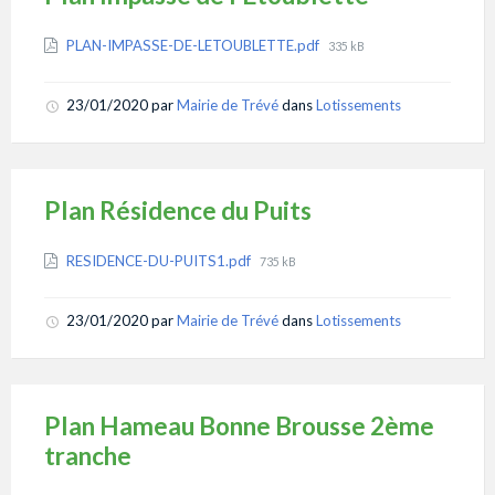
Attachments
File
PLAN-IMPASSE-DE-LETOUBLETTE.pdf
335 kB
size:
23/01/2020
par
Mairie de Trévé
dans
Lotissements
Plan Résidence du Puits
Attachments
File
RESIDENCE-DU-PUITS1.pdf
735 kB
size:
23/01/2020
par
Mairie de Trévé
dans
Lotissements
Plan Hameau Bonne Brousse 2ème
tranche