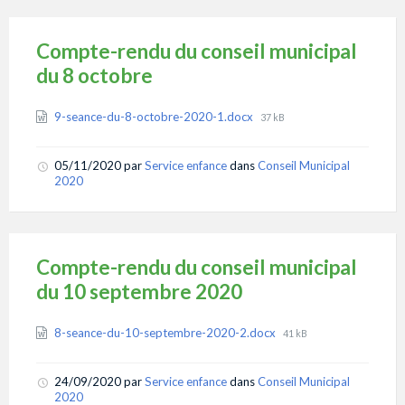
Compte-rendu du conseil municipal
du 8 octobre
Attachments
File
9-seance-du-8-octobre-2020-1.docx
37 kB
size:
05/11/2020
par
Service enfance
dans
Conseil Municipal
2020
Compte-rendu du conseil municipal
du 10 septembre 2020
Attachments
File
8-seance-du-10-septembre-2020-2.docx
41 kB
size:
24/09/2020
par
Service enfance
dans
Conseil Municipal
2020