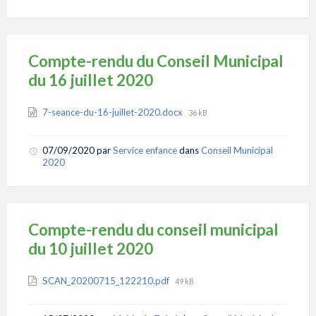
Compte-rendu du Conseil Municipal
du 16 juillet 2020
Attachments
File
7-seance-du-16-juillet-2020.docx
36 kB
size:
07/09/2020
par
Service enfance
dans
Conseil Municipal
2020
Compte-rendu du conseil municipal
du 10 juillet 2020
Attachments
File
SCAN_20200715_122210.pdf
49 kB
size: