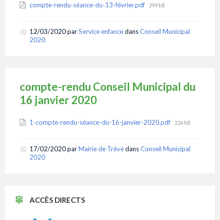
Attachments
File
compte-rendu-séance-du-13-février.pdf
299 kB
size:
12/03/2020
par
Service enfance
dans
Conseil Municipal
2020
compte-rendu Conseil Municipal du
16 janvier 2020
Attachments
File
1-compte-rendu-séance-du-16-janvier-2020.pdf
226 kB
size:
17/02/2020
par
Mairie de Trévé
dans
Conseil Municipal
2020
ACCÈS DIRECTS