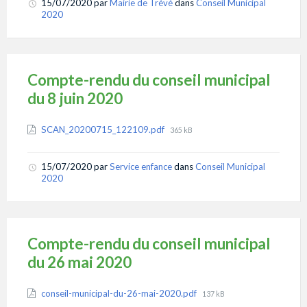
15/07/2020
par
Mairie de Trévé
dans
Conseil Municipal
2020
Compte-rendu du conseil municipal
du 8 juin 2020
Attachments
File
SCAN_20200715_122109.pdf
365 kB
size:
15/07/2020
par
Service enfance
dans
Conseil Municipal
2020
Compte-rendu du conseil municipal
du 26 mai 2020
Attachments
File
conseil-municipal-du-26-mai-2020.pdf
137 kB
size: